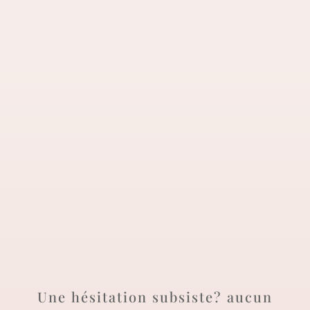
Plus tu seras précis (e) et explicite
sur ce que tu veux, mieux ce sera
pour toi !
Une hésitation subsiste? aucun